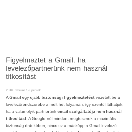
Figyelmeztet a Gmail, ha
levelezőpartnerünk nem használ
titkosítást
2016. február 19. péntek
A
Gmail
egy újabb
biztonsági figyelmeztetést
vezetett be a
levelezőrendszerébe a múlt hét folyamán, így ezentúl láthatjuk,
ha a valamelyik partnerünk
email szolgáltatója nem használ
titkosítást
. A Google-nél mindent megtesznek a maximális
biztonság érdekében, nincs ez a másképp a Gmail levelező