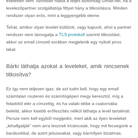
esetében sem. Azonban hiába a teljes biztonság Gmail-nél, ha a
levelezőpartner szolgáltatója fittyet hány a titkosításra. Minden
rendszer olyan erős, mint a leggyengébb eleme.
Tehát, amikor olyan levelet küldünk, vagy kapunk, ahol a partner
rendszer nem támogatja a
TLS protokoll
szerinti titkosítást,
akkor az email címzett sorában megjelenik egy nyitott piros
lakat.
Bárki láthatja azokat a leveleket, amik nincsenek
titkosítva?
Ez így nem teljesen igaz, de azt tudni kell, hogy egy email
számtalan routeren és számítógépen megy keresztül, míg a
feladótól elér a címzettig, és ha valaki ebbe a csatornába
belelát, akkor kisebb erőfeszítés nélkül láthatja a levél tartalmát.
Persze nem kell egyből megijedni, mert akik az ilyen leveleket
„lehallgatják” nem arra lesznek kíváncsiak, hogy mit fecsegünk a
barátunkkal, de azért jelszavakat, vagy bármilyen bizalmas,