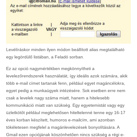
Levélíráskor minden ilyen módon beállított alias megtalálható
egy legördülő listában, a Feladó sorban.
Ez az opció nagymértékben megkönnyítheti a
levelezőrendszerek használatát, így ideális azok számára, akik
több e-mail címet tartanak fenn, például egyet magáncélokra,
egyet pedig a munkaügyek intézésére. Sok esetben erre nem
csak a levelek nagy száma miatt, hanem a hitelesebb
kommunikáció miatt van szükség. Egy egyetemistát vagy egy
üzletkötőt például meglehetősen hiteltelenné tenne egy 16-17
éves korban készített, humoros e-mailcím, ami azonban
tökéletesen megfelel a magánlevelezések bonyolítására. A
Gmail ezen opciójának köszönhetően nincs szükség a régi e-