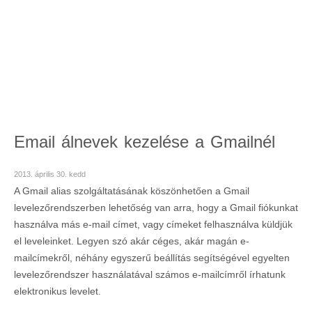
Email álnevek kezelése a Gmailnél
2013. április 30. kedd
A Gmail alias szolgáltatásának köszönhetően a Gmail
levelezőrendszerben lehetőség van arra, hogy a Gmail fiókunkat
használva más e-mail címet, vagy címeket felhasználva küldjük
el leveleinket. Legyen szó akár céges, akár magán e-
mailcímekről, néhány egyszerű beállítás segítségével egyelten
levelezőrendszer használatával számos e-mailcímről írhatunk
elektronikus levelet.